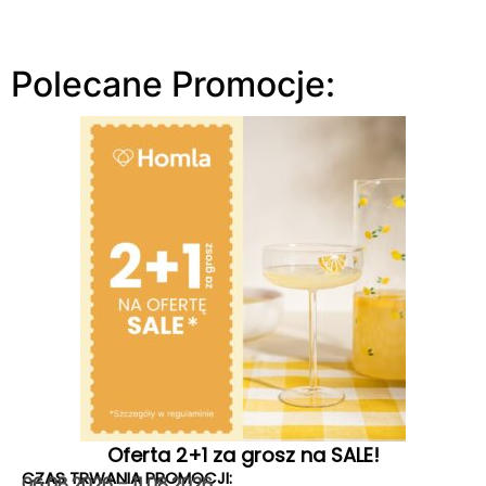
Polecane Promocje:
Oferta 2+1 za grosz na SALE!
CZAS TRWANIA PROMOCJI:
06.08.2026 – 11.08.2026