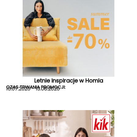
Letnie inspiracje w Homla
CZAS TRWANIA PROMOCJI:
16.07.2026 – 13.08.2026